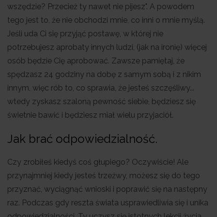
wszędzie? Przecież ty nawet nie pijesz". A powodem
tego jest to, że nie obchodzi mnie, co inni o mnie myślą.
Jeśli uda Ci się przyjąć postawę, w której nie
potrzebujesz aprobaty innych ludzi, (jak na ironię) więcej
osób będzie Cię aprobować. Zawsze pamiętaj, że
spędzasz 24 godziny na dobę z samym sobą i z nikim
innym, więc rób to, co sprawia, że jesteś szczęśliwy...
wtedy zyskasz szaloną pewność siebie, będziesz się
świetnie bawić i będziesz miał wielu przyjaciół.
Jak brać odpowiedzialność.
Czy zrobiłeś kiedyś coś głupiego? Oczywiście! Ale
przynajmniej kiedy jesteś trzeźwy, możesz się do tego
przyznać, wyciągnąć wnioski i poprawić się na następny
raz. Podczas gdy reszta świata usprawiedliwia się i unika
odpowiedzialności, Ty uczysz się istotnych lekcji życia,