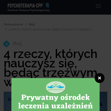
Menu
Strona główna
Blog
4 rzeczy, których nauczysz się, będąc trzeźwym w college'u
Blog
B
4 rzeczy, których
nauczysz się,
będąc trzeźwym
w college'u
❌