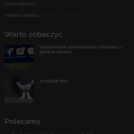
twoim bliskim.
Partner serwisu:
wybierzosrodek.pl
Warto zobaczyć
Uzależnienie od komputera i Internetu –
główne objawy
3 rodzaje lęku
Polecamy