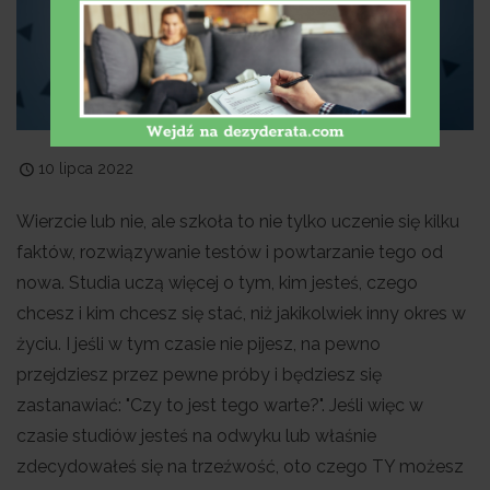
10 lipca 2022
Wierzcie lub nie, ale szkoła to nie tylko uczenie się kilku
faktów, rozwiązywanie testów i powtarzanie tego od
nowa. Studia uczą więcej o tym, kim jesteś, czego
chcesz i kim chcesz się stać, niż jakikolwiek inny okres w
życiu. I jeśli w tym czasie nie pijesz, na pewno
przejdziesz przez pewne próby i będziesz się
zastanawiać: "Czy to jest tego warte?". Jeśli więc w
czasie studiów jesteś na odwyku lub właśnie
zdecydowałeś się na trzeźwość, oto czego TY możesz