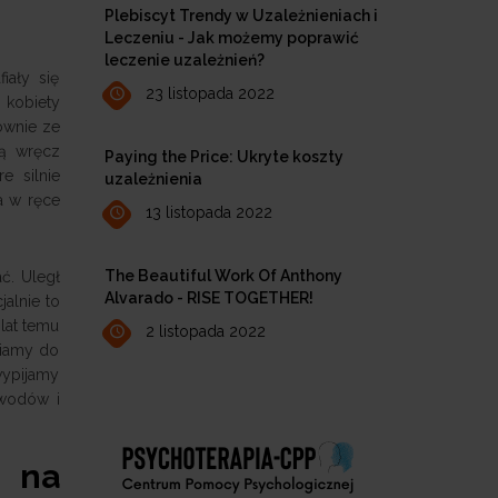
Plebiscyt Trendy w Uzależnieniach i
Leczeniu - Jak możemy poprawić
leczenie uzależnień?
iały się
23 listopada 2022
 kobiety
łównie ze
cą wręcz
Paying the Price: Ukryte koszty
e silnie
uzależnienia
a w ręce
13 listopada 2022
The Beautiful Work Of Anthony
ć. Uległ
Alvarado - RISE TOGETHER!
jalnie to
lat temu
2 listopada 2022
wiamy do
wypijamy
owodów i
w na