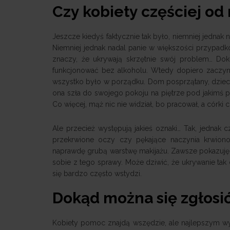
Czy kobiety częściej od
Jeszcze kiedyś faktycznie tak było, niemniej jednak 
Niemniej jednak nadal panie w większości przypadków
znaczy, że ukrywają skrzętnie swój problem… Dokł
funkcjonować bez alkoholu. Wtedy dopiero zaczyn
wszystko było w porządku. Dom posprzątany, dzieci 
ona szła do swojego pokoju na piętrze pod jakimś pret
Co więcej, mąż nic nie widział, bo pracował, a córki 
Ale przecież występują jakieś oznaki… Tak, jednak
przekrwione oczy czy pękające naczynia krwiono
naprawdę grubą warstwę makijażu. Zawsze pokazuję 
sobie z tego sprawy. Może dziwić, że ukrywanie tak 
się bardzo często wstydzi.
Dokąd można się zgłosi
Kobiety pomoc znajdą wszędzie, ale najlepszym wyjś