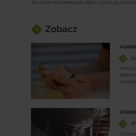
Tam zostanie pokierowana dalej i zostaną jej udzielo
Zobacz
T
Uzależ
24
Fonoliz
telefon
poważne
Uzależ
18
Czy jest