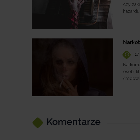
czy zak
hazardu
Narkot
17
Narkoma
osób, k
środowis
Komentarze