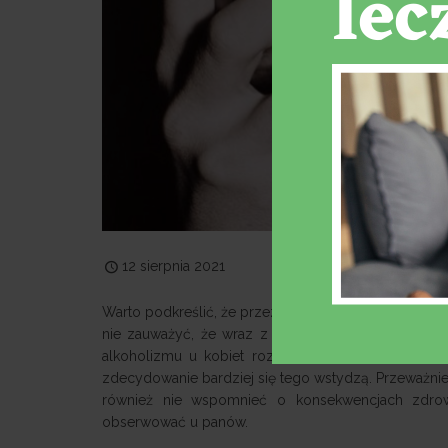
12 sierpnia 2021
Warto podkreślić, że przez długi czas choroba alk
nie zauważyć, że wraz z biegiem czasu coraz cz
alkoholizmu u kobiet rozmawiamy z Lubomirą Sza
zdecydowanie bardziej się tego wstydzą. Przeważnie 
również nie wspomnieć o konsekwencjach zdrow
obserwować u panów.