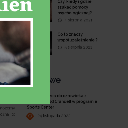
Czy, kiedy i gdzie
szukać pomocy
psychologicznej?
4 sierpnia 2021
Co to znaczy
współuzależnienie ?
5 sierpnia 2021
Nowe
T
e da się
roblemie
Od nałogowca do człowieka z
żelaza - Todd Crandell w programie
kryciu i
Sports Center
e możemy
ożna to
24 listopada 2022