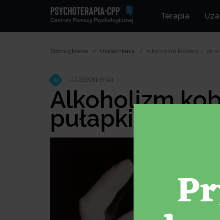
Terapia
Uza
Strona główna
Uzależnienia
Alkoholizm kobiecy – jak wy
Uzależnienia
U
Alkoholizm kobi
pułapki?