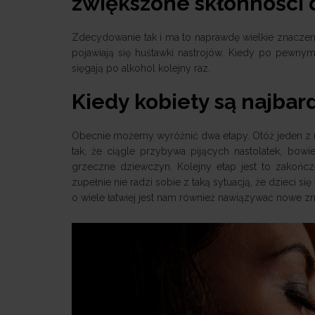
zwiększone skłonności d
Zdecydowanie tak i ma to naprawdę wielkie znaczenie.
pojawiają się huśtawki nastrojów. Kiedy po pewnym 
sięgają po alkohol kolejny raz.
Kiedy kobiety są najbar
Obecnie możemy wyróżnić dwa etapy. Otóż jeden z nic
tak, że ciągle przybywa pijących nastolatek, bow
grzeczne dziewczyn. Kolejny etap jest to zakończ
zupełnie nie radzi sobie z taką sytuacją, że dzieci s
o wiele łatwiej jest nam również nawiązywać nowe z