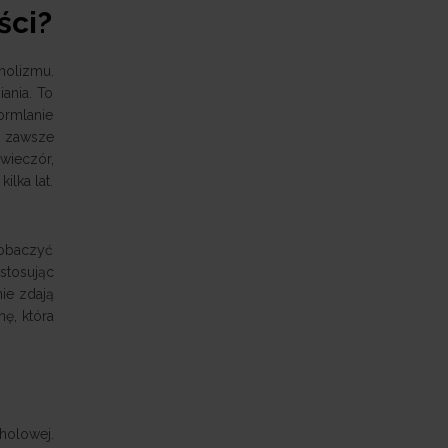
ści?
oholizmu.
ania. To
ormlanie
u zawsze
wieczór,
ilka lat.
zobaczyć
stosując
ie zdają
ę, która
holowej.