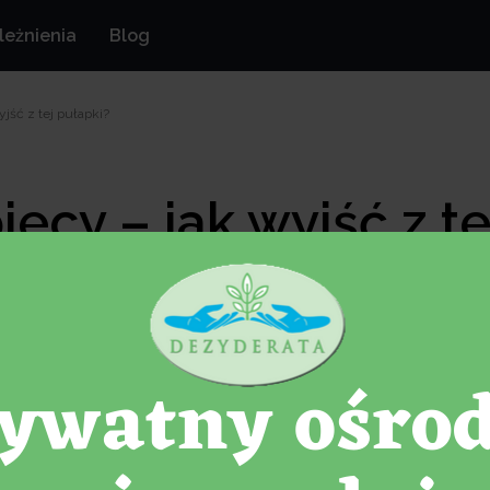
leżnienia
Blog
jść z tej pułapki?
ecy – jak wyjść z te