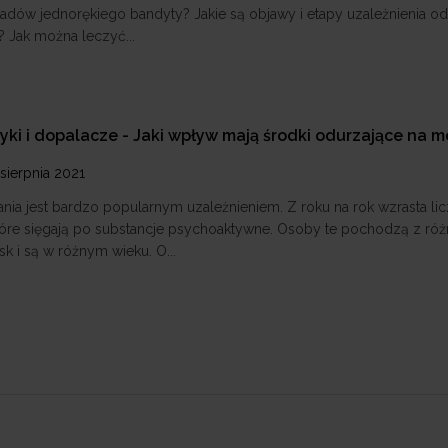
ładów jednorękiego bandyty? Jakie są objawy i etapy uzależnienia o
? Jak można leczyć...
yki i dopalacze - Jaki wpływ mają środki odurzające na 
 sierpnia 2021
nia jest bardzo popularnym uzależnieniem. Z roku na rok wzrasta li
tóre sięgają po substancje psychoaktywne. Osoby te pochodzą z ró
k i są w różnym wieku. O...