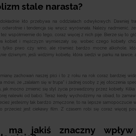
lizm stale narasta?
 dokładnie kto przebywa na oddziałach odwykowych. Dawniej traf
e odwrotnie i tendencja się wręcz wyrównała. Należy nadmienić, że
e też współmiernie do tego, coraz więcej z nich pije. Bierze się to g
awa kobiet i mężczyzn wymieszały się, wobec czego kobiety ch
tylko piwo czy wino, ale również bardzo mocne alkohole, któr
nie dziwnym, jeśli widzimy kobietę, która siedzi w parku na ławce, 
ę zachowań naszej płci i to z roku na rok coraz bardziej wida
 mówi, że „zalałam się w trupa” i żadnej osoby z jej otoczenia spec
 jak mocno zmienić się styl życia prowadzony przez kobiety. Kilka 
dobrej nalewki od babci. Teraz kiedy wychodzimy na obiad, to zama
ecież jesteśmy tak bardzo zmęczone, to na lepsze samopoczucie 
 przecież jest ciekawy film. Z czasem robi się coraz więcej p
ety ma jakiś znaczny wpły