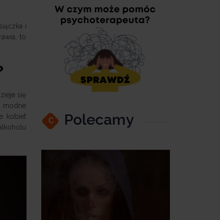
siączka i
awia, to
?
zieje się
uż modne
Polecamy
e kobiet
C
 alkoholu