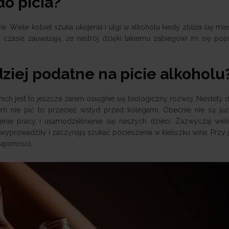
o picia?
 Wiele kobiet szuka ukojenia i ulgi w alkoholu kiedy zbliża się mie
czasie zauważają, że nastrój dzięki takiemu zabiegowi im się popr
dziej podatne na picie alkoholu
h jest to jeszcze zanim osiągnie się biologiczny rozwój. Niestety d
iem nie pić to przecież wstyd przed kolegami. Obecnie nie są j
enie pracy i usamodzielnienie się naszych dzieci. Zazwyczaj wiel
ię wyprowadziły i zaczynają szukać pocieszenia w kieliszku wina. Przy
najomości.