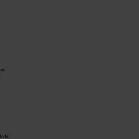
niu
ć
letki