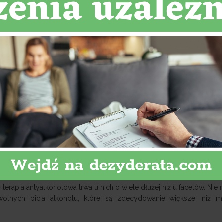
oholowa była domeną przede wszystkim mężczyzn. Niemniej jednak ni
ęściej możemy obserwować kobiety uzależnione od alkoholu. O p
wdyn. Kobiety w przeciwieństwie do mężczyzn piją głównie w u
terapia antyalkoholowa trwa u nich o wiele dłużej niż u facetów. Ni
otnych picia alkoholu, które są zdecydowanie większe, niż m