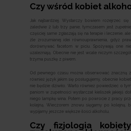
Czy wśród kobiet alkoho
Jak najbardziej. Wystarczy bowiem rozejrzeć się
zaledwie 2 lub trzy panie, tymczasem jest zupełni
częściej same zgłaszają się na terapie i leczenie, al
źle zrozumianej idei równouprawnienia, gdyż pr
dorównywać facetom w piciu. Spożywają one nie 
uzależniają. Obecnie nie jest wcale niczym szczegól
trzyma puszkę z piwem.
Od pewnego czasu można obserwować znaczną zmian
również język jakim się posługujemy, obecnie kobieta
nie będzie dziwiło. Warto również powiedzieć o tym,
paniom w zupełności wystarczał kieliszek jakiejś 
niego lampkę wina. Potem po powrocie z pracy prz
kolejną. Wieczorem znowu sięgamy po kolejną, bo
wypijamy jeszcze większe ilości alkoholu.
Czy fizjologia kobi