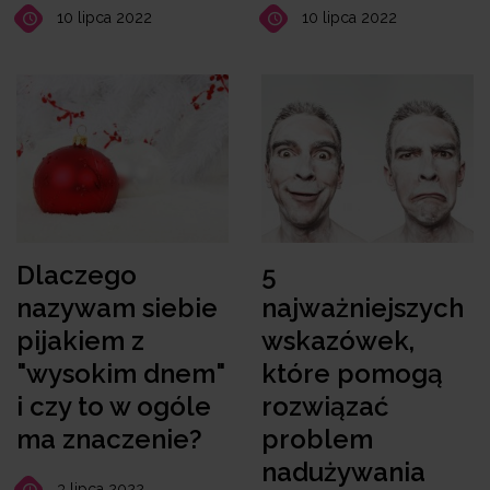
10 lipca 2022
10 lipca 2022
Dlaczego
5
nazywam siebie
najważniejszych
pijakiem z
wskazówek,
"wysokim dnem"
które pomogą
i czy to w ogóle
rozwiązać
ma znaczenie?
problem
nadużywania
3 lipca 2022