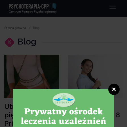
Menu
Strona główna
Blog
Blog
K
❌
Utrwalanie
Czy jestem
piętna: Od
uzależniony? - 8
Prince'a do
pytań, które