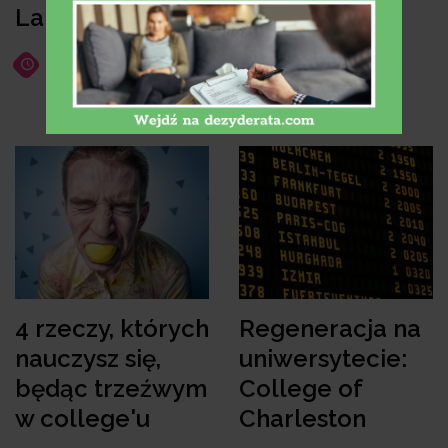
Lamara
musisz sobie
zadać
14 lipca 2022
10 lipca 2022
4 rzeczy, których
Regeneracja na
nauczysz się,
uniwersytecie:
będąc trzeźwym
College of
w college'u
Charleston